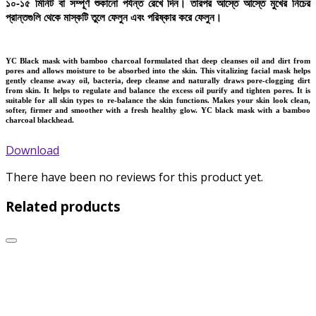
১০-১৫ মিনিট বা সম্পূর্ণ শুকানো পর্যন্ত রেখে দিন। তারপর আস্তে আস্তে মুখের নিচের 
প্রান্তগুলি থেকে মাস্কটি তুলে ফেলুন এবং পরিষ্কার করে ফেলুন।
YC Black mask with bamboo charcoal formulated that deep cleanses oil and dirt from
pores and allows moisture to be absorbed into the skin. This vitalizing facial mask helps
gently cleanse away oil, bacteria, deep cleanse and naturally draws pore-clogging dirt
from skin. It helps to regulate and balance the excess oil purify and tighten pores. It is
suitable for all skin types to re-balance the skin functions. Makes your skin look clean,
softer, firmer and smoother with a fresh healthy glow. YC black mask with a bamboo
charcoal blackhead.
Download
There have been no reviews for this product yet.
Related products