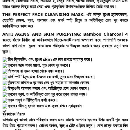
চারকোল, রোজমেরি নির্যাস, ভিটামিন ই, লেবুর নির্যাস, আখের নির্যাস, ক্যালেন্ডুলা নির্যাস এবং 
আরও অনেক কিছুর মতো সেরা এবং প্রাকৃতিক উপাদানগুলিকে মিশিয়ে তৈরি করা হয়।
THE PERFECT FACE CLEANSING MASK: 
এই মাস্ক মুখের ব্ল্যাকহেডস, 
হোয়াইট হেডস, ব্রণ, লালভাব এবং ডার্ক স্পট রিমুভ ও অতিরিক্ত তেল দূর করতে 
কার্যকরীভাবে কাজ করে 
ANTI AGING AND SKIN PURIFYING:
 Bamboo Charcoal এ 
রয়েছে বাঁশের নির্যাস যা কার্যকরভাবে ছিদ্রে-জমাট ময়লা অপসারণ করে, পাশাপাশি ত্বককে 
কালো দাগ থেকে  সুরক্ষা করে এবং পরিষ্কার ও 
উজ্জ্বল
 চেহারার জন্য ত্বককে মসৃণ করে 
তুলে।
ডীপ ক্লিনজিং এবং মুখের skin কে টান রাখতে সাহায্য করে।
ত্বকের জমে থাকা ময়লা, মৃত কোষ দূর করবে।
পিম্পলস বা ব্রুন হওয়া থেকে রক্ষা করবে।
ডার্ক স্পট রিমুভ এবং face কে ফর্সা, সুন্দর এবং উজ্জ্বল করবে।
কুঁচকানো ভাবকেও দূর করে দেয় খুব সহজে যা আপনার ফেসের
ছিদ্রগুলি আনলক করবে এবং অতিরিক্ত তেল শোষণ করবে। 
ত্বকের ব্রণ, ও অতিরিক্ত তেল দূর করে ত্বক রাখবে নরম।
ত্বক মসৃণ ও দীপ্তিশীল ফর্সা করবে।
ত্বকের জীবানু ধ্বংস করবে এবং ত্বক রাখবে স্বাস্থ্যবান
ব্যবহারের নিয়মঃ
আপনার মুখ ভালো ভাবে পরিষ্কার করুন এবং তারপর আপনার ত্বকের উপর একটি পুরু স্তর 
ধীরে ধীরে প্রয়োগ করুন। চোখের অঞ্চল, ভ্রু,ও ঠোঁট এড়িয়ে চলুন। ফেস মাস্ক শুকাতে দিন 