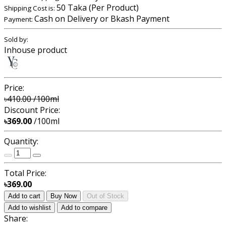
50 Taka (Per Product)
Shipping Cost is:
Cash on Delivery or Bkash Payment
Payment:
Sold by:
Inhouse product
Price:
৳410.00
/100ml
Discount Price:
৳369.00
/100ml
Quantity:
Total Price:
৳369.00
Add to cart
Buy Now
Out of Stock
Add to wishlist
Add to compare
Share: